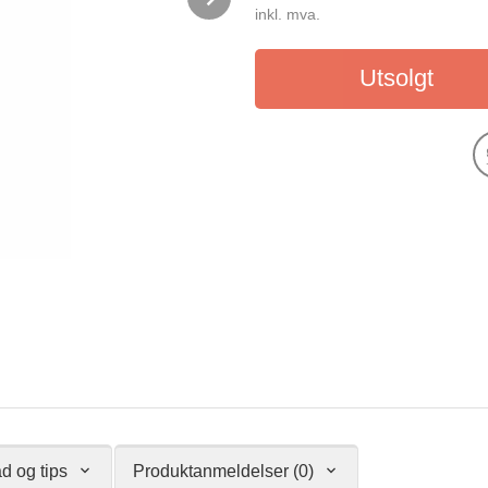
inkl. mva.
Utsolgt
d og tips
Produktanmeldelser (0)