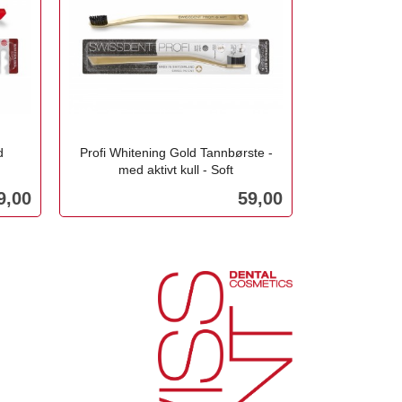
d
Profi Whitening Gold Tannbørste -
med aktivt kull - Soft
inkl.
ris
Pris
9,00
59,00
mva.
Kjøp