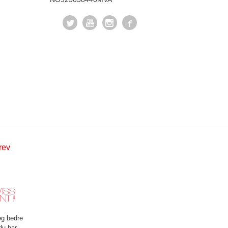
rev
eg bedre
du har