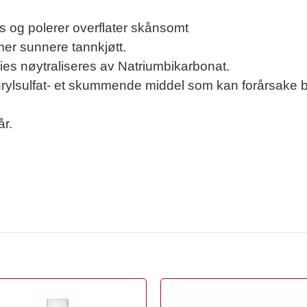
es og polerer overflater skånsomt
r sunnere tannkjøtt.
ries nøytraliseres av Natriumbikarbonat.
aurylsulfat- et skummende middel som kan forårsake
år.