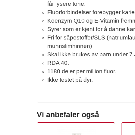
får lysere tone.
Fluorforbindelser forebygger kari
Koenzym Q10 og E-Vitamin fremme
Syrer som er kjent for å danne ka
Fri for såpestoffer/SLS (natriuml
munnslimhinnen)
Skal ikke brukes av barn under 7 
RDA 40.
1180 deler per million fluor.
Ikke testet på dyr.
Vi anbefaler også