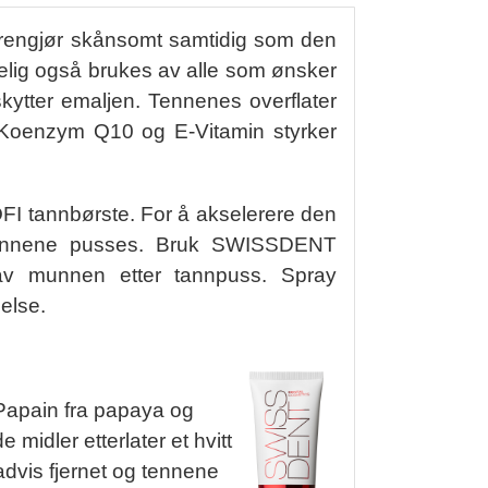
 rengjør skånsomt samtidig som den
gelig også brukes av alle som ønsker
kytter emaljen. Tennenes overflater
. Koenzym Q10 og E-Vitamin styrker
FI tannbørste. For å akselerere den
ennene pusses. Bruk SWISSDENT
av munnen etter tannpuss. Spray
nelse.
Papain fra papaya og
midler etterlater et hvitt
advis fjernet og tennene