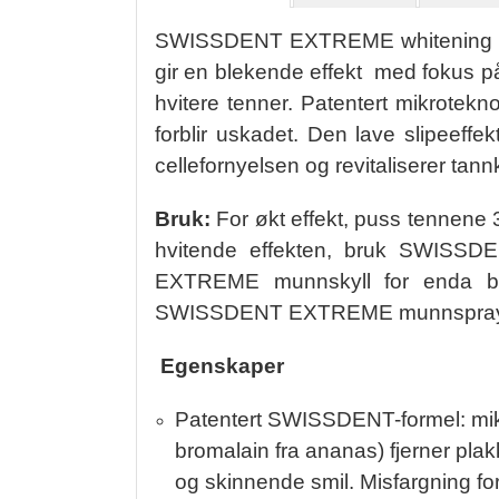
SWISSDENT EXTREME whitening tannk
gir en blekende effekt med fokus på
hvitere tenner. Patentert mikrotek
forblir uskadet. Den lave slipeef
cellefornyelsen og revitaliserer tannk
Bruk:
For økt effekt, puss tennene
hvitende effekten, bruk SWIS
EXTREME munnskyll for enda bed
SWISSDENT EXTREME munnspray 
Egenskaper
Patentert SWISSDENT-formel: mikr
bromalain fra ananas) fjerner plakk
og skinnende smil. Misfargning for