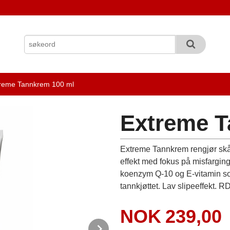
reme Tannkrem 100 ml
Extreme T
Extreme Tannkrem rengjør skå
effekt med fokus på misfarging 
koenzym Q-10 og E-vitamin som
tannkjøttet. Lav slipeeffekt. 
Pris
NOK
239,00
Next