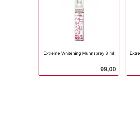
Extreme Whitening Munnspray 9 ml
Extr
inkl.
inkl.
mva.
mva.
Pris
99,00
Kjøp