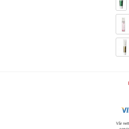
Vår net
servi