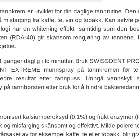
rem er utviklet for din daglige tannrutine. Den
 misfarging fra kaffe, te, vin og tobakk. Kan selvføl
nologi har en whitening effekt samtidig som den bes
fekten (RDA-40) gir skånsom rengjøring av tennene
jøttet.
 3 ganger daglig i to minutter. Bruk SWISSDENT PRO
SDENT EXTREME munnspray på tannkremen før t
re resultat etter tannpuss. Unngå vannskyll 
på tannbørsten
etter bruk for å hindre bakteriedan
onisert kalsiumperoksyd (0.1%) og frukt enzymer (
 og misfarging skånsomt og effektivt. Milde polerende 
årsaket av for eksempel kaffe, te eller tobakk blir gr