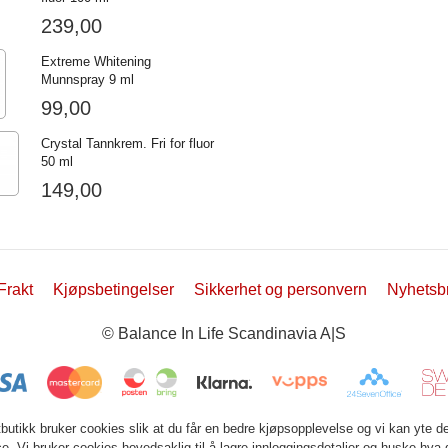
239,00
Extreme Whitening
Munnspray 9 ml
99,00
Crystal Tannkrem. Fri for fluor
50 ml
149,00
Frakt
Kjøpsbetingelser
Sikkerhet og personvern
Nyhetsb
© Balance In Life Scandinavia A|S
tbutikk bruker cookies slik at du får en bedre kjøpsopplevelse og vi kan yte d
ce. Vi bruker cookies hovedsaklig til å lagre innloggingsdetaljer og huske hva 