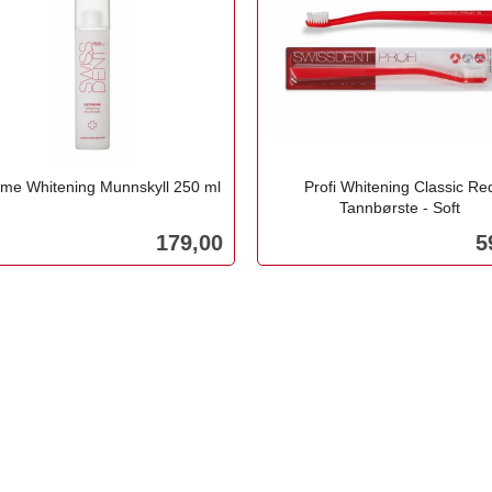
eme Whitening Munnskyll 250 ml
Profi Whitening Classic Re
Tannbørste - Soft
inkl.
Pris
P
179,00
5
mva.
Les mer
Kjøp