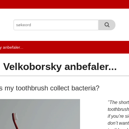
y anbefaler...
. Velkoborsky anbefaler...
 my toothbrush collect bacteria?
"The short
toothbrush
if you’re s
don’t want 