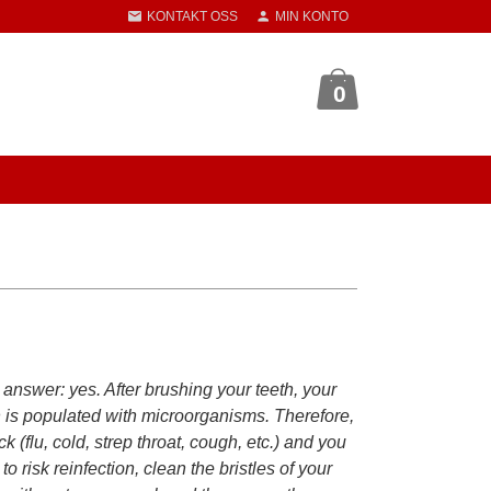
KONTAKT OSS
MIN KONTO
0
 answer: yes. After brushing your teeth, your
 is populated with microorganisms. Therefore,
ick (flu, cold, strep throat, cough, etc.) and you
to risk reinfection, clean the bristles of your