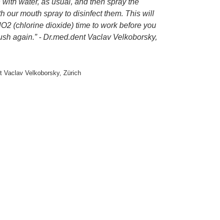
 with water, as usual, and then spray the
th our mouth spray to disinfect them. This will
lO2 (chlorine dioxide) time to work before you
ush again.” - Dr.med.dent Vaclav Velkoborsky,
t Vaclav Velkoborsky, Zürich
⠀