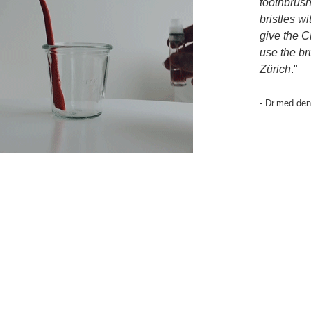
toothbrush
bristles wi
give the C
use the br
Zürich
."
- Dr.med.den