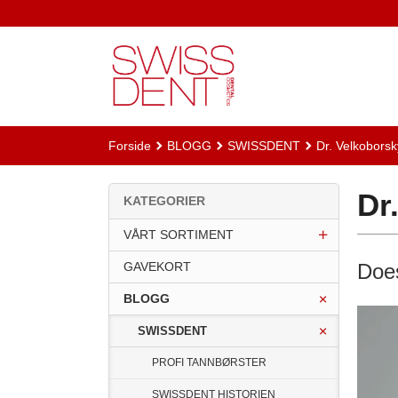
Gå
til
innholdet
Forside
BLOGG
SWISSDENT
Dr. Velkoborsk
Dr
KATEGORIER
VÅRT SORTIMENT
GAVEKORT
Does
BLOGG
SWISSDENT
PROFI TANNBØRSTER
SWISSDENT HISTORIEN