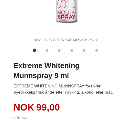
SWISSDENT EXTREME MOUTHSPRAY
Extreme Whitening
Munnspray 9 ml
EXTREME WHITENING MUNNSPRAY forsikrer
øyeblikkelig frisk ånde etter røyking, alkohol eller mat.
Pris
NOK
99,00
inkl. mva.