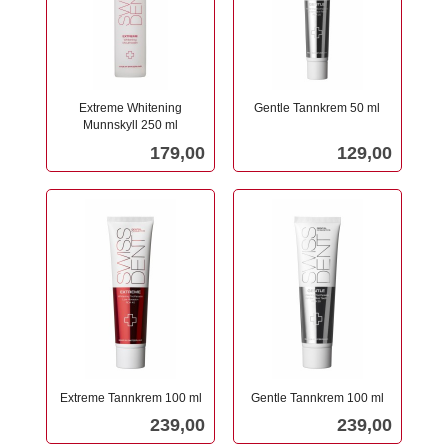
Extreme Whitening
Gentle Tannkrem 50 ml
Munnskyll 250 ml
inkl.
inkl.
mva.
Pris
Pris
179,00
129,00
mva.
Extreme Tannkrem 100 ml
Gentle Tannkrem 100 ml
inkl.
inkl.
Pris
Pris
239,00
239,00
mva.
mva.