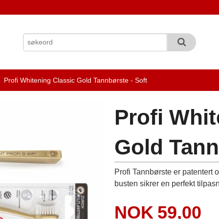
Profi Whitening Classic Gold Tannbørste - Soft
Profi Whit
Gold Tann
Profi Tannbørste er patentert
busten sikrer en perfekt tilpa
Pris
NOK
59,00