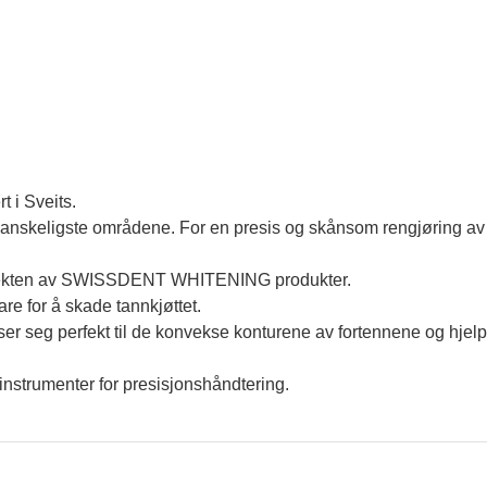
t i Sveits.
 vanskeligste områdene. For en presis og skånsom rengjøring av
 effekten av SWISSDENT WHITENING produkter.
re for å skade tannkjøttet.
ser seg perfekt til de konvekse konturene av fortennene og hjelpe
einstrumenter for presisjonshåndtering.