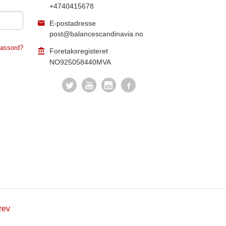
+4740415678
E-postadresse
post@balancescandinavia.no
assord?
Foretaksregisteret
NO925058440MVA
rev