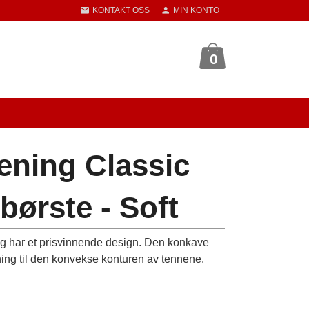
KONTAKT OSS
MIN KONTO
0
ening Classic
børste - Soft
 og har et prisvinnende design. Den konkave
sning til den konvekse konturen av tennene.