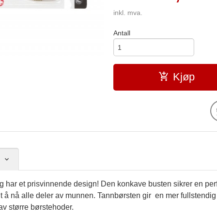
inkl. mva.
Antall
Kjøp
 har et prisvinnende design! Den konkave busten sikrer en perfe
lt å nå alle deler av munnen. Tannbørsten gir en mer fullstendig
 av større børstehoder.