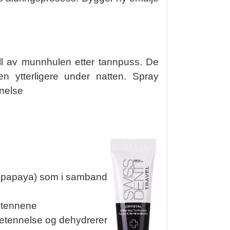
yll av munnhulen etter tannpuss. De
n ytterligere under natten. Spray
nnelse
ra papaya) som i samband
å tennene
betennelse og dehydrerer