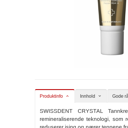
Produktinfo
Innhold
Gode rå
SWISSDENT CRYSTAL Tannkrem er
remineraliserende teknologi, som r
reduserer ising og nærer tennene f