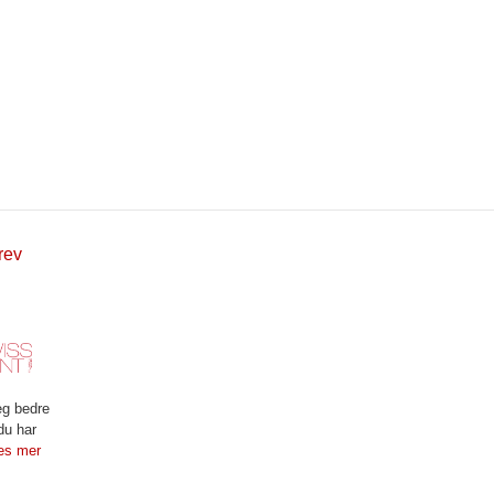
rev
eg bedre
du har
es mer