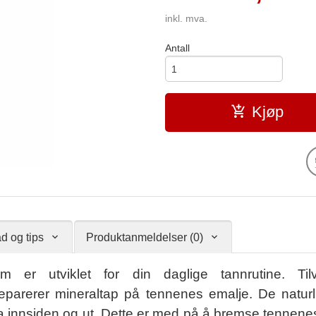
inkl. mva.
Antall
Kjøp
d og tips
Produktanmeldelser (0)
 utviklet for din daglige tannrutine. Tilvi
eparerer mineraltap på tennenes emalje. De naturl
ra innsiden og ut. Dette er med på å bremse tennene