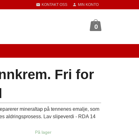
KONTAKT OSS
MIN KONTO
0
nnkrem. Fri for
l
reparerer mineraltap på tennenes emalje, som
es aldringsprosess. Lav slipeverdi - RDA 14
På lager