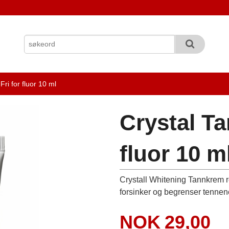
ri for fluor 10 ml
Crystal Ta
fluor 10 m
Crystall Whitening Tannkrem 
forsinker og begrenser tennen
Pris
NOK
29,00