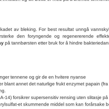
skadet av bleking. For best resultat unngå vannsk
rsterke den foryngende og regenererende effekte
ay
på tannbørsten etter bruk for å hindre bakterieda
ynger tennene og gir de en hvitere nyanse
r blant annet det naturlige frukt enzymet papain (f
ng.
DA-14) forsikrer supersensitiv rensing uten slitasje p
laurylsulfat-et skummende middel som kan forårsake 