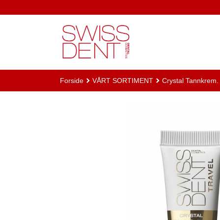
Gå
til
innholdet
Forside
VÅRT SORTIMENT
Crystal Tannkrem. F