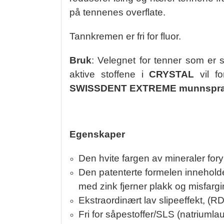
på tennenes overflate.
Tannkremen er fri for fluor.
Bruk
: Velegnet for tenner som er 
aktive stoffene i
CRYSTAL
vil fo
SWISSDENT EXTREME munnspr
Egenskaper
Den hvite fargen av mineraler for
Den patenterte formelen inneholde
med zink fjerner plakk og misfargi
Ekstraordinært lav slipeeffekt, (R
Fri for såpestoffer/SLS (natrium