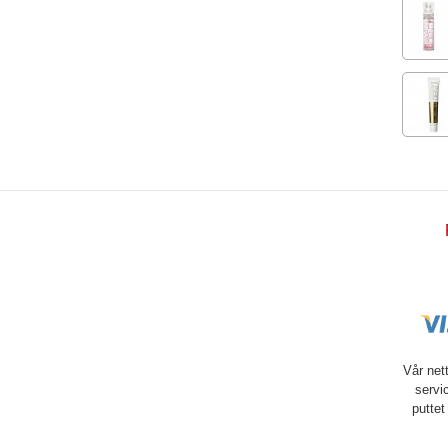
Vår net
servi
puttet