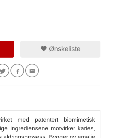
Ønskeliste
rket med patentert biomimetisk
ige ingrediensene motvirker karies,
s aldringsprosess. Bygger ny emalje